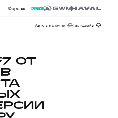
Форсаж
Авто в наличии
Тест-драйв
F7 ОТ
 В
НТА
ЫХ
ЕРСИИ
РУ