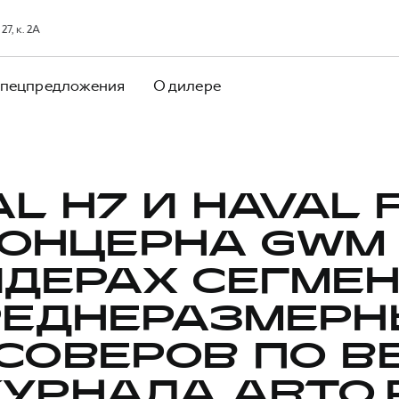
7, к. 2А
пецпредложения
О дилере
L H7 И HAVAL 
ОНЦЕРНА GWM
ДЕРАХ СЕГМЕ
РЕДНЕРАЗМЕРН
СОВЕРОВ ПО В
УРНАЛА АВТО.