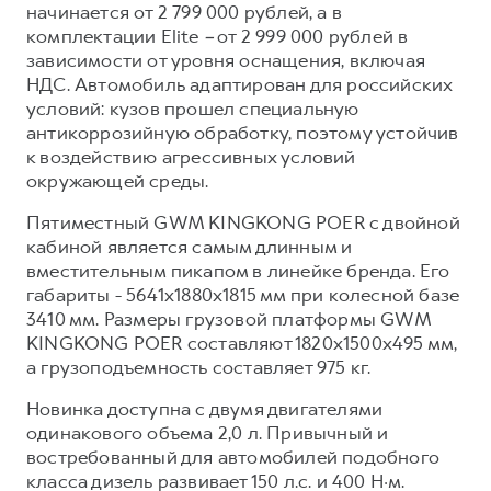
начинается от 2 799 000 рублей, а в
Тест-драйв
СЕРВИСНОЕ ОБСЛУЖИВАНИЕ
О дилере
комплектации Elite
–
от 2 999 000 рублей в
зависимости от уровня оснащения, включая
Трейд-ин
Нулевое ТО
Наша команда
НДС. Автомобиль адаптирован для российских
DARGO
DARGO X
Программа «Помощь на дороге»
Контакты
условий: кузов прошел специальную
от 3 199 000 ₽
от 3 499 000 ₽
антикоррозийную обработку, поэтому устойчив
КРЕДИТ И СТРАХОВАНИЕ
Регламенты технического обслуживания
к воздействию агрессивных условий
Кредитный калькулятор
Электронный ПТС
окружающей среды.
Страхование
Пятиместный GWM KINGKONG POER с двойной
Кредит
кабиной является самым длинным и
ПОДДЕРЖКА
F7
вместительным пикапом в линейке бренда. Его
F7X
GWM Безопасность
от 2 899 000 ₽
от 3 599 000 ₽
габариты - 5641х1880х1815 мм при колесной базе
КОРПОРАТИВНЫМ КЛИЕНТАМ
Гарантия HAVAL
3410 мм. Размеры грузовой платформы GWM
KINGKONG POER составляют 1820х1500х495 мм,
Для малого бизнеса
Мобильное приложение GWM
а грузоподъемность составляет 975 кг.
Корпоративным клиентам
Программа «HAVAL Защита+»
Новинка доступна с двумя двигателями
Крупным корпоративным клиентам
Руководства по эксплуатации
одинакового объема 2,0 л. Привычный и
POER
востребованный для автомобилей подобного
от 3 449 000 ₽
Система управления автопарком
Подписки
класса дизель развивает 150 л.с. и 400 Н·м.