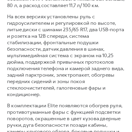
80 л, а расход составляет 11,7 л/100 км.
На всех версиях установлены руль с
гидроусилителем и регулировкой по высоте,
литые диски с шинами 235/65 R17, два USB-порта
и розетка на 12В спереди, система
стабилизации, фронтальные подушки
безопасности, датчик давления в шинах,
мультимедийная система с экраном на 10,25
дюйма, поддержкой привычных протоколов
подключения телефона и камерой заднего вида,
задний парктроник, электропакет, обогревы
передних сидений и зоны покоя
стеклоочистителей, галогеновые фары и
кондиционер.
В комплектации Elite появляются обогрев руля,
противотуманные фары с функцией подсветки
поворотов, окрашенные в цвет кузова дверные
ручки, дуга безопасности позади кабины,
камеры кругового обзора, боковые подушки и