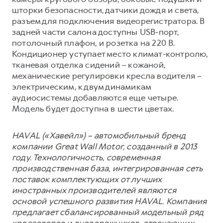
шторки безопасности, датчики дождя и света,
разъем для подключения видеорегистратора. В
задней части салона доступны USB-порт,
потолочный плафон, и розетка на 220 В.
Кондиционер уступает место климат-контролю,
тканевая отделка сидений – кожаной,
механические регулировки кресла водителя –
электрическим, к двум динамикам
аудиосистемы добавляются еще четыре.
Модель будет доступна в шести цветах.
HAVAL («Хавейл») – автомобильный бренд
компании Great Wall Motor, созданный в 2013
году. Технологичность, современная
производственная база, интегрированная сеть
поставок комплектующих от лучших
иностранных производителей являются
основой успешного развития HAVAL. Компания
предлагает сбалансированный модельный ряд
кроссоверов и внедорожников, отвечающих