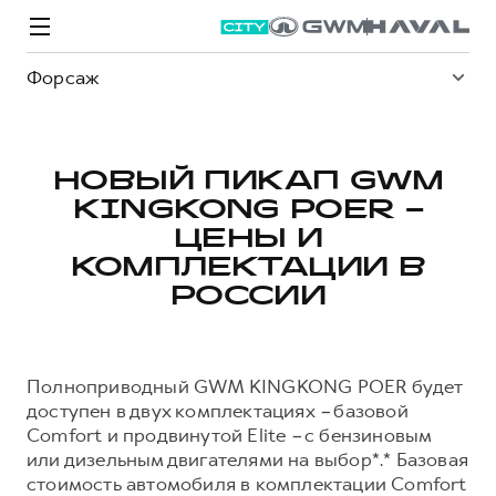
Форсаж
НОВЫЙ ПИКАП GWM
KINGKONG POER –
Модели
Покупателям
Владельцам
Спецпредложения
О дилере
ЦЕНЫ И
КОМПЛЕКТАЦИИ В
РОССИИ
ВЫБОР И ПОКУПКА
СЕРВИС
СПЕЦПРЕДЛОЖЕНИЯ
БРЕНД HAVAL
Автомобили в наличии
Все о сервисе
Покупателям
О бренде
Полноприводный GWM KINGKONG POER будет
Конфигуратор HAVAL
Запись на сервис
Владельцам
Новости
доступен в двух комплектациях
–
базовой
M6
Аксессуары HAVAL
Моторное масло
О GWM
JOLION
Comfort и продвинутой Elite
–
с бензиновым
от 2 049 000 ₽
от 2 049 000 ₽
Каталоги и прайс-листы
Стоимость ТО
или дизельным двигателями на выбор*.* Базовая
стоимость автомобиля в комплектации Comfort
Программа «HAVAL Защита+»
ИНФОРМАЦИЯ О ДИЛЕРЕ