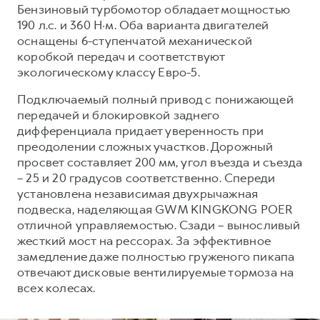
Сервис для корпоративных клиентов
Бензиновый турбомотор обладает мощностью
HAVAL Лизинг
190 л.с. и 360 Н·м. Оба варианта двигателей
АКСЕССУАРЫ HAVAL
оснащены 6-ступенчатой механической
Автомобильные аксессуары
коробкой передач и соответствуют
АКСЕССУАРЫ HAVAL
Коллекция CITY
экологическому классу Евро-5.
Автомобильные аксессуары
Коллекция Базовая
Подключаемый полный привод с понижающей
передачей и блокировкой заднего
Коллекция CITY
Коллекция Детская
дифференциала придает уверенность при
Коллекция Базовая
преодолении сложных участков. Дорожный
просвет составляет 200 мм, угол въезда и съезда
Коллекция Детская
– 25 и 20 градусов соответственно. Спереди
установлена независимая двухрычажная
подвеска, наделяющая GWM KINGKONG POER
отличной управляемостью. Сзади – выносливый
жесткий мост на рессорах. За эффективное
замедление даже полностью груженого пикапа
отвечают дисковые вентилируемые тормоза на
всех колесах.