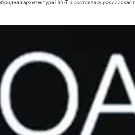
бридная архитектура Hi4-T и состоялась российская 