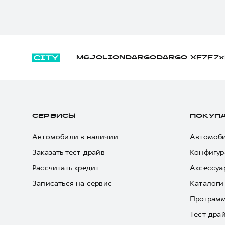
M6
JOLION
DARGO
DARGO Х
F7
F7x
СЕРВИСЫ
ПОКУП
Автомобили в наличии
Автомоби
Заказать тест-драйв
Конфигур
Рассчитать кредит
Аксессуа
Записаться на сервис
Каталоги
Програм
Тест-дра