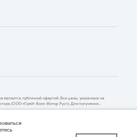
 является публичной офертой. Все цены, указанные на
тора (ООО «Грейт Волл Мотор Рус»). Для получения
линии 8 (800) 511-59-86, либо на сайте. Опубликованная на
ГЛОНАСС).
комительный характер. При наличии расхождений в условиях,
зоваться
нижке. ООО «Грейт Волл Мотор Рус» оставляет за собой право
етесь
й