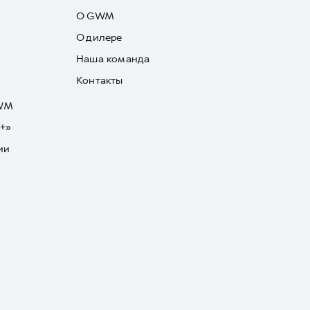
О GWM
О дилере
Наша команда
Контакты
GWM
+»
ии