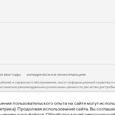
 И ВЫГОДЫ
ЮРИДИЧЕСКАЯ ИНФОРМАЦИЯ
билей и сервисного обслуживания, носит информационный характер и не
аксимально рекомендуемыми розничными ценами по расчетам дистрибью
иальному дилеру ООО «Грейт Волл Мотор Рус» либо по телефону Горячей 
истема / устройство вызова экстренных оперативных служб (блок ЭРА-
я без предварительного уведомления.
тельной сервисной поддержки. Информация в данном разделе носит озна
ения пользовательского опыта на сайте могут исполь
нной странице, приоритет отдается сведениям, указанным в сервисной к
етрика). Продолжая использование сайта, Вы соглаша
ьного уведомления.
ещением куки-файлов. Обработка вашей персонально