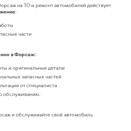
Форсаж на ТО и ремонт автомобилей действует
ожение
:
аботы
апасные части
анно в Форсаж:
оты и оригинальные детали
инальных запасных частей
льтация от специалиста
о обслуживанию.
рсаж и обслуживайте свой автомобиль