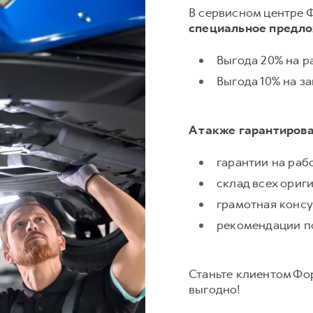
В сервисном центре 
специальное предл
Выгода 20% на р
Выгода 10% на з
А также гарантиров
гарантии на раб
склад всех ориг
грамотная консу
рекомендации п
Станьте клиентом Фо
выгодно!